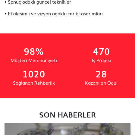
• Sonuç odaklı güncel teknikler
• Etkileşimli ve vizyon odaklı içerik tasarımları
98%
470
Müşteri Memnuniyeti
İş Projesi
1020
28
Sağlanan Rehberlik
Kazanılan Ödül
SON HABERLER