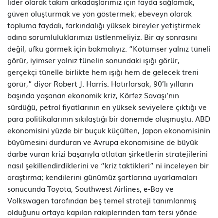
lider olarak takım arkadaşlarımız için fayda sağlamak,
güven oluşturmak ve yön göstermek; ebeveyn olarak
topluma faydalı, farkındalığı yüksek bireyler yetiştirmek
adına sorumluluklarımızı üstlenmeliyiz. Bir ay sonrasını
değil, ufku görmek için bakmalıyız. “Kötümser yalnız tüneli
görür, iyimser yalnız tünelin sonundaki ışığı görür,
gerçekçi tünelle birlikte hem ışığı hem de gelecek treni
görür,” diyor Robert J. Harris. Hatırlarsak, 90’lı yılların
başında yaşanan ekonomik kriz, Körfez Savaşı’nın
sürdüğü, petrol fiyatlarının en yüksek seviyelere çıktığı ve
para politikalarının sıkılaştığı bir dönemde oluşmuştu. ABD
ekonomisini yüzde bir buçuk küçülten, Japon ekonomisinin
büyümesini durduran ve Avrupa ekonomisine de büyük
darbe vuran krizi başarıyla atlatan şirketlerin stratejilerini
nasıl şekillendirdiklerini ve “kriz taktikleri” ni inceleyen bir
araştırma; kendilerini günümüz şartlarına uyarlamaları
sonucunda Toyota, Southwest Airlines, e-Bay ve
Volkswagen tarafından beş temel strateji tanımlanmış
olduğunu ortaya kapılan rakiplerinden tam tersi yönde