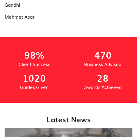
Gandhi
Mehmet Acar
98%
470
Client Success
Business Advised
1020
28
Guides Given
Awards Achieved
Latest News