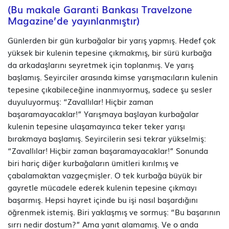
(Bu makale Garanti Bankası Travelzone
Magazine’de yayınlanmıştır)
Günlerden bir gün kurbağalar bir yarış yapmış. Hedef çok
yüksek bir kulenin tepesine çıkmakmış, bir sürü kurbağa
da arkadaşlarını seyretmek için toplanmış. Ve yarış
başlamış. Seyirciler arasında kimse yarışmacıların kulenin
tepesine çıkabileceğine inanmıyormuş, sadece şu sesler
duyuluyormuş: “Zavallılar! Hiçbir zaman
başaramayacaklar!” Yarışmaya başlayan kurbağalar
kulenin tepesine ulaşamayınca teker teker yarışı
bırakmaya başlamış. Seyircilerin sesi tekrar yükselmiş:
“Zavallılar! Hiçbir zaman başaramayacaklar!” Sonunda
biri hariç diğer kurbağaların ümitleri kırılmış ve
çabalamaktan vazgeçmişler. O tek kurbağa büyük bir
gayretle mücadele ederek kulenin tepesine çıkmayı
başarmış. Hepsi hayret içinde bu işi nasıl başardığını
öğrenmek istemiş. Biri yaklaşmış ve sormuş: “Bu başarının
sırrı nedir dostum?” Ama yanıt alamamış. Ve o anda