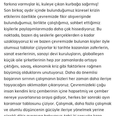
farkına varmışlar ki, kuleye çıkan kurbağa sağırmış!
Son birkaç aydır içinde bulunduğumuz küresel krizin
etkilerini özellikle çevremizde fikir alışverişinde
bulunduğumuz, birlikte çalıştığımız, sohbet ettiğimiz
kişilerle paylaşımlarımızda daha çok hissediyoruz. Bu
noktada, bazen dış seslerle gerçeklerden o kadar
uzaklaşıyoruz ki ve bazen çevremizde bulunan kişiler öyle
olumsuz tablolar çiziyorlar ki tarihte kazanılan zaferlerin,
sanat eserlerinin, sanayi devi kuruluşların, globalleşen
küçük aile şirketlerinin hep zor zamanlarda ortaya
çıktığını, savaş, ekonomik kriz gibi faktörlere rağmen
büyümüş olduklarını unutuyoruz. Daha da önemlisi
başarının sırrının çalışmanın bizleri her zaman daha ileriye
taşıyacağını aklımızdan çıkarıyoruz. Çevremizdeki çoğu
insan kendini kriz çemberinin içine hapsetmiş ve çember
nereye yuvarlanırsa oraya gidiyor, herkes bir sonraki ayın
karamsar tablosunu çiziyor. Çalışmak, daha fazla çalışmak
ve olumlu düşüncenin gücüyle ileriye yönelmek yerine
sürekli dikiz aynasına bakıyoruz; tabii ki sonuçta kaza