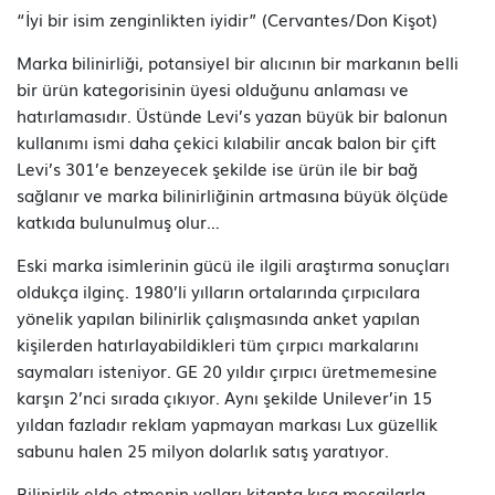
“İyi bir isim zenginlikten iyidir” (Cervantes/Don Kişot)
Marka bilinirliği, potansiyel bir alıcının bir markanın belli
bir ürün kategorisinin üyesi olduğunu anlaması ve
hatırlamasıdır. Üstünde Levi’s yazan büyük bir balonun
kullanımı ismi daha çekici kılabilir ancak balon bir çift
Levi’s 301’e benzeyecek şekilde ise ürün ile bir bağ
sağlanır ve marka bilinirliğinin artmasına büyük ölçüde
katkıda bulunulmuş olur…
Eski marka isimlerinin gücü ile ilgili araştırma sonuçları
oldukça ilginç. 1980’li yılların ortalarında çırpıcılara
yönelik yapılan bilinirlik çalışmasında anket yapılan
kişilerden hatırlayabildikleri tüm çırpıcı markalarını
saymaları isteniyor. GE 20 yıldır çırpıcı üretmemesine
karşın 2’nci sırada çıkıyor. Aynı şekilde Unilever’in 15
yıldan fazladır reklam yapmayan markası Lux güzellik
sabunu halen 25 milyon dolarlık satış yaratıyor.
Bilinirlik elde etmenin yolları kitapta kısa mesajlarla