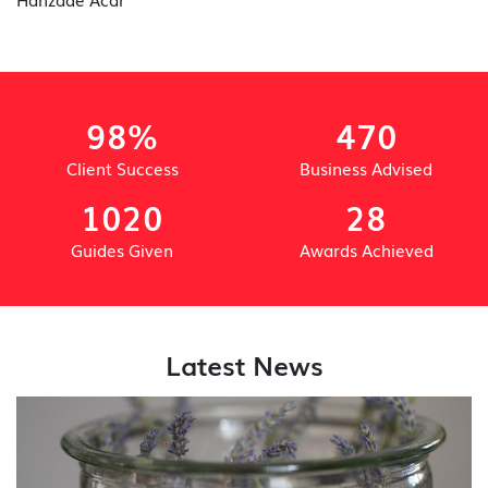
98%
470
Client Success
Business Advised
1020
28
Guides Given
Awards Achieved
Latest News