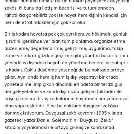
olabilir bununla birlikte bütün bunları paylaşacak duygusal
zekâsı ki bunu da iletişim becerisi ve tutumlarından
rahatlıkla görebiliriz yok ise hayat hem kişinin kendisi için
hem de etrafındakiler için çok zor olur.
Bir iş kadını hayatta pek çok ayrı konuya hâkimdir, günlük
iş rutini içerisinde yer alan tüm planlama, organize etme,
düzenleme, değerlendirme, geliştirme, uygulama, takip
etme ve tekrar gözden geçirme gibi yönetim becerilerinin
yanında iş dışındaki hayatı da yönetme becerisine sahiptir
iş kadını. Çoklu düşünme yeteneği de bu noktada ortaya
çıkar. Aynı anda hem iş hem iş dışı yaşantıyı bir arada
yönetebilme, inip çıkan dinamikleri adeta bir terazi gibi
dengeleyebilme ve kendi dışımızda gelişen faktörler ile
başa çıkabilme biz iş kadınlarının hayatında her zaman var
olan yapı taşlarıdır. Yine bu noktada duygusal zekâya
dönmek istiyorum. Duygusal zekâ kavramı 1995 yılında
gazeteci yazar Daniel Goleman’ın “Duygusal Zekâ”
kitabını yayınlaması ile ortaya çıkmış ve sonrasında
yazarın uzun yıllar süren araştırma çalışmalarını